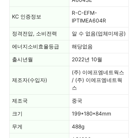
A604SE
R-C-EFM-
KC 인증정보
IPTIMEA604R
정격전압, 소비전력
알 수 없음(업체미제공)
에너지소비효율등급
해당없음
출시년월
2022년 10월
(주) 이에프엠네트웍스
제조자(수입자)
/ (주) 이에프엠네트웍
스
제조국
중국
크기
199*180*84mm
무게
488g