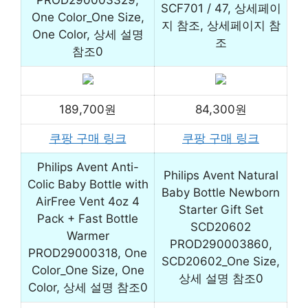
PROD290003329,
SCF701 / 47, 상세페이
One Color_One Size,
지 참조, 상세페이지 참
One Color, 상세 설명
조
참조0
189,700원
84,300원
쿠팡 구매 링크
쿠팡 구매 링크
Philips Avent Anti-
Philips Avent Natural
Colic Baby Bottle with
Baby Bottle Newborn
AirFree Vent 4oz 4
Starter Gift Set
Pack + Fast Bottle
SCD20602
Warmer
PROD290003860,
PROD29000318, One
SCD20602_One Size,
Color_One Size, One
상세 설명 참조0
Color, 상세 설명 참조0