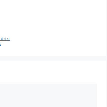
T 6가지
6