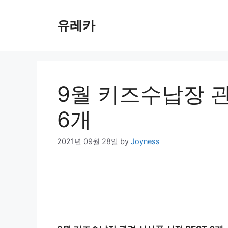
Skip
to
유레카
content
9월 키즈수납장 관
6개
2021년 09월 28일
by
Joyness