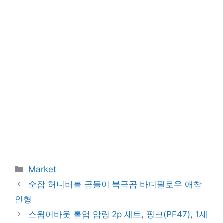
Categories
Market
순잠 허니버블 곰돌이 북극곰 바디필로우 애착
인형
스윔어바웃 롤업 암링 2p 세트, 핑크(PF47), 1세