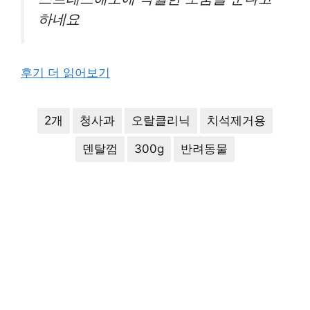
하네요
후기 더 읽어보기
2개
청사과
오랄클리닉
치석제거용
덴탈껌
300g
반려동물