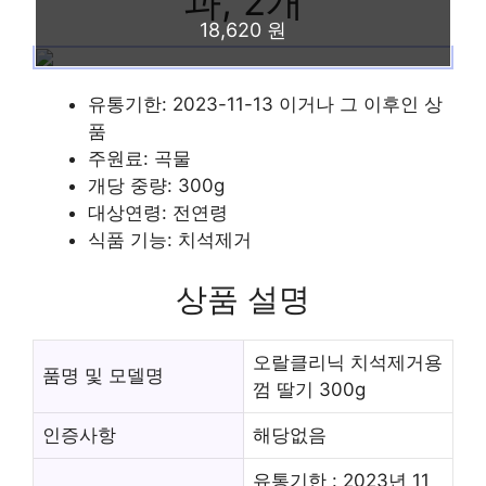
과, 2개
18,620 원
유통기한: 2023-11-13 이거나 그 이후인 상
품
주원료: 곡물
개당 중량: 300g
대상연령: 전연령
식품 기능: 치석제거
상품 설명
오랄클리닉 치석제거용
품명 및 모델명
껌 딸기 300g
인증사항
해당없음
유통기한 : 2023년 11