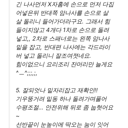
긴 나사먼저 X자홈에 손으로 먼저 다집
어넣은뒤 반대쪽 암나사를 손으로 살
살 돌리니 들어가더라구요. 그래서 힘
들이지않고 4개다 1차로 손으로 돌려
넣고,, 2차로 스패너로는 왼쪽 암나사
밑을 잡고, 반대편 나사에는 각드라이
버 넣고 돌리니 잘조여졋네요.
힘이없으니 요리조리 잔머리만 늘게요
^ㅡ^;;;,;,
5. 잘되엇나 밑자리잡고 재확인!!
기우뚱거려 밑동 하나 돌려가며풀어
수평조절… 안전위해 뒤로 좀 눕혓어요
~
선반끝이 눈높이에 딱오는 눔이 잇어