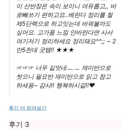
이 선반장은 속이 보이니 여유롭고,, 바
로빼쓰기 편하고요..베란다 정리를 철
제5단랙으로 하고잇는데 바꿔볼까도
싶어요. 고가품 느낌 안바란다면 사서
여기저기 정리하세요 정리돼요^^;; ~ 2
만5천대 굿템!! ★★★
☞☞☞ 너무 길엇네ㅡ.ㅡ 재미반으로
썻으니 필요반 재미반으로 읽고 참고
하세용~ 감사!! 행복하시길!!♥
후기 더 읽어보기
후기 3