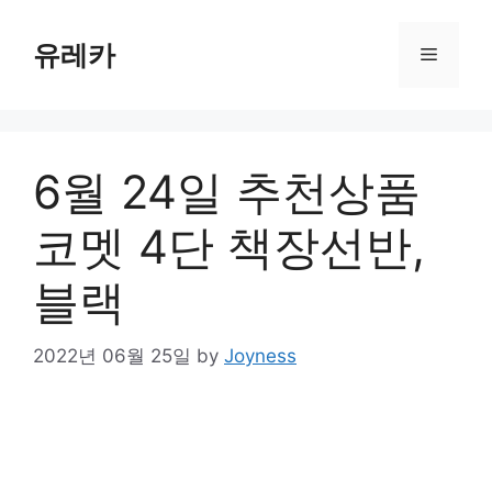
Skip
to
유레카
Menu
content
6월 24일 추천상품
코멧 4단 책장선반,
블랙
2022년 06월 25일
by
Joyness