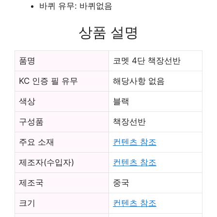
바퀴 유무: 바퀴없음
상품 설명
품명
코멧 4단 책장선반
KC 인증 필 유무
해당사항 없음
색상
블랙
구성품
책장선반
주요 소재
컨텐츠 참조
제조자(수입자)
컨텐츠 참조
제조국
중국
크기
컨텐츠 참조