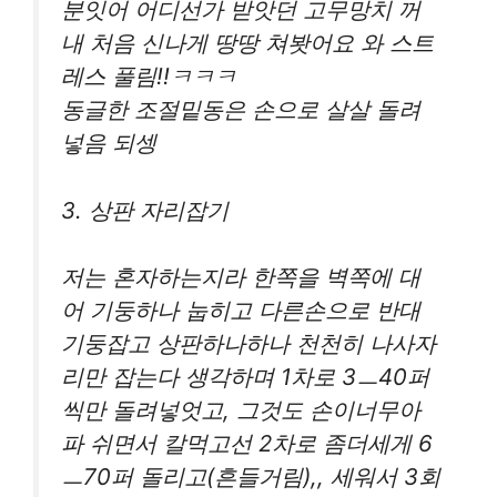
분잇어 어디선가 받앗던 고무망치 꺼
내 처음 신나게 땅땅 쳐봣어요 와 스트
레스 풀림!!ㅋㅋㅋ
동글한 조절밑동은 손으로 살살 돌려
넣음 되셍
3. 상판 자리잡기
저는 혼자하는지라 한쪽을 벽쪽에 대
어 기둥하나 눕히고 다른손으로 반대
기둥잡고 상판하나하나 천천히 나사자
리만 잡는다 생각하며 1차로 3ㅡ40퍼
씩만 돌려넣엇고, 그것도 손이너무아
파 쉬면서 칼먹고선 2차로 좀더세게 6
ㅡ70퍼 돌리고(흔들거림),, 세워서 3회