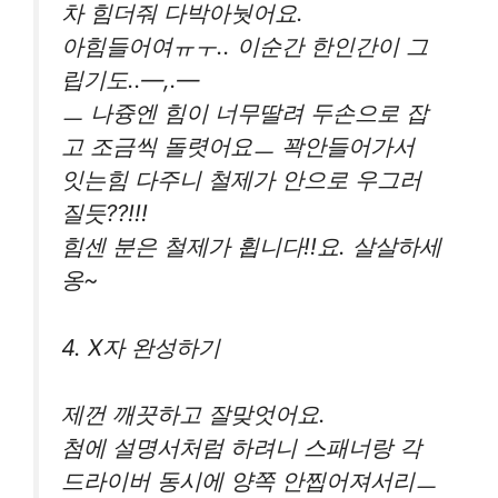
차 힘더줘 다박아눳어요.
아힘들어여ㅠㅜ.. 이순간 한인간이 그
립기도..―,.―
ㅡ 나즁엔 힘이 너무딸려 두손으로 잡
고 조금씩 돌렷어요ㅡ 꽉안들어가서
잇는힘 다주니 철제가 안으로 우그러
질듯??!!!
힘센 분은 철제가 휩니다!!요. 살살하세
옹~
4. X자 완성하기
제껀 깨끗하고 잘맞엇어요.
첨에 설명서처럼 하려니 스패너랑 각
드라이버 동시에 양쪽 안찝어져서리ㅡ