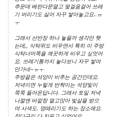
추운데 베란다문열고 몇걸음걸어 쓰레
기 버리기도 싫어 자꾸 쌓아놓고요..ㅠ
ㅜ
그래서 선반장 하나 놓을까 생각만 햇
는데,, 식탁위도 비우면서 특히 이 주방
식탁너머쪽을 깨끗하게 비우고 싶엇어
요. 쓰레기통까지 놓다보니 자꾸 쌓여
만가네~ㅠㅜ
주방끝은 석양이 비추는 공간인데요.
저녁이면 누렇게 반짝이는 석양빛이
쭉쭉 들어온답니다. 그래서 토일 저녁
나절엔 바깥창 열고앉아 빛살을 받으
며 사색도. 멍때리기도 하는 장소에요.
잡다구리 다 치우고 싶엇어요.