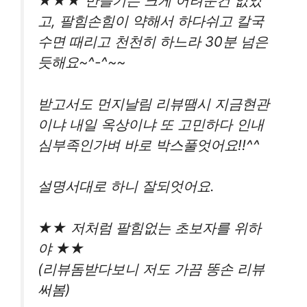
★★★ 만들기는 크게 어려운건 없었
고, 팔힘손힘이 약해서 하다쉬고 칼국
수면 때리고 천천히 하느라 30분 넘은
듯해요~^-^~~
받고서도 먼지날림 리뷰땜시 지금현관
이냐 내일 옥상이냐 또 고민하다 인내
심부족인가벼 바로 박스풀엇어요!!^^
설명서대로 하니 잘되엇어요.
★★ 저처럼 팔힘없는 초보자를 위하
야 ★★
(리뷰돔받다보니 저도 가끔 똥손 리뷰
써봄)