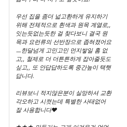
우선 집을 좀더 넓고환하게 유지하기
위해 전체적으로 흰색과 원목 계열로,,
잇는듯없는듯한 걸 찾다보니 결국 원
목과 요런류의 선반장으로 좁혀졌어요
ㅡ한달넘게 고민고민 먼지쌓일 홈 없
고,, 철제로 더 더튼튼하게 잡아줄듯도
싶고,, 또 안답답하도록 중간높이 택햇
답니다.
리뷰보니 적지않은분이 실망하셔 교환
각오하고 시켯는데 특별한 사태없어
잘 사용합니다♥