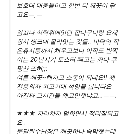
보호대 대충붙이고 한번 더 깨끗이 닦
고요ㅡ,ㅡ
암꼬나 식탁위에잇던 잡다구니랑 요새
항시 씽크대 올라잇는 것들.. 바닥의 작
은휴지통까지 채우고보니 아직도 반짝
이는 20년지기 토스터 빼고는 죄다 쿠
팡산 뜨허;;;
여튼 깨끗~해지고 소통이 되네요!! 제
전용의자 펴고기대 석양을 봅니다요
아진짜 그시간들 왜고민햇냐고…ㅡㅡ.
★★★ 자리차지 덜하면서 정리잘되고
요..
문달린수납장은 깨끗하나 숨막혓는데