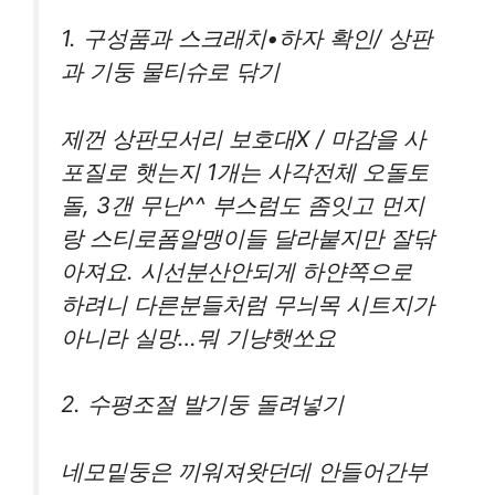
1. 구성품과 스크래치•하자 확인/ 상판
과 기둥 물티슈로 닦기
제껀 상판모서리 보호대X / 마감을 사
포질로 햇는지 1개는 사각전체 오돌토
돌, 3갠 무난^^ 부스럼도 좀잇고 먼지
랑 스티로폼알맹이들 달라붙지만 잘닦
아져요. 시선분산안되게 하얀쪽으로
하려니 다른분들처럼 무늬목 시트지가
아니라 실망…뭐 기냥햇쏘요
2. 수평조절 발기둥 돌려넣기
네모밑둥은 끼워져왓던데 안들어간부