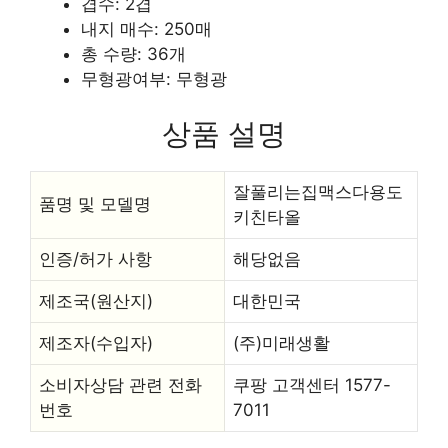
겹수: 2겹
내지 매수: 250매
총 수량: 36개
무형광여부: 무형광
상품 설명
잘풀리는집맥스다용도
품명 및 모델명
키친타올
인증/허가 사항
해당없음
제조국(원산지)
대한민국
제조자(수입자)
(주)미래생활
소비자상담 관련 전화
쿠팡 고객센터 1577-
번호
7011