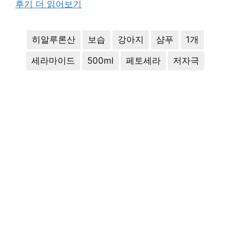
후기 더 읽어보기
히알루론산
보습
강아지
샴푸
1개
세라마이드
500ml
페토세라
저자극