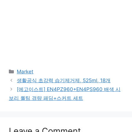
Categories
Market
생활공식 초강력 습기제거제, 525ml, 18개
[에고이스트] EN4PZ960+EN4PS960 배색 시
보리 퀄팅 경량 패딩+스커트 세트
Leave a Comment