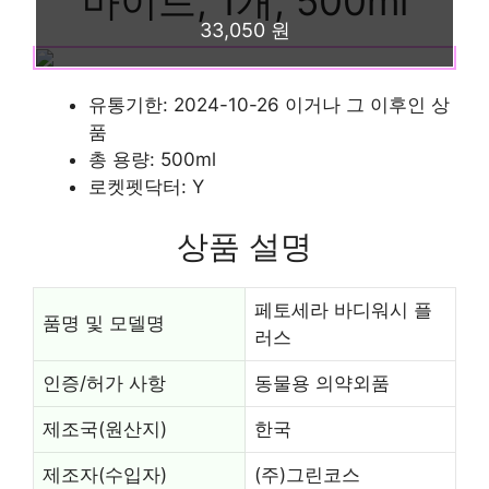
마이드, 1개, 500ml
33,050 원
유통기한: 2024-10-26 이거나 그 이후인 상
품
총 용량: 500ml
로켓펫닥터: Y
상품 설명
페토세라 바디워시 플
품명 및 모델명
러스
인증/허가 사항
동물용 의약외품
제조국(원산지)
한국
제조자(수입자)
(주)그린코스