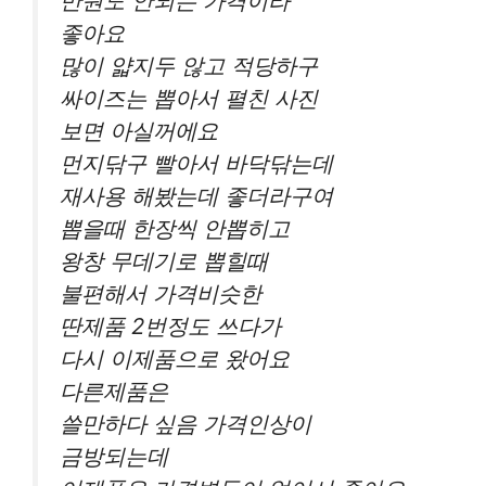
만원도 안되는 가격이라
좋아요
많이 얇지두 않고 적당하구
싸이즈는 뽑아서 펼친 사진
보면 아실꺼에요
먼지닦구 빨아서 바닥닦는데
재사용 해봤는데 좋더라구여
뽑을때 한장씩 안뽑히고
왕창 무데기로 뽑힐때
불편해서 가격비슷한
딴제품 2번정도 쓰다가
다시 이제품으로 왔어요
다른제품은
쓸만하다 싶음 가격인상이
금방되는데