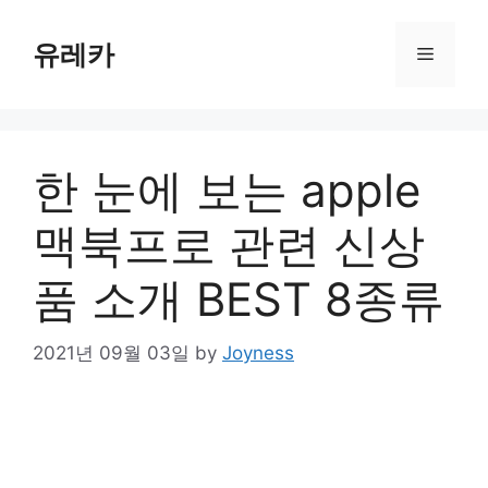
Skip
to
유레카
Menu
content
한 눈에 보는 apple
맥북프로 관련 신상
품 소개 BEST 8종류
2021년 09월 03일
by
Joyness