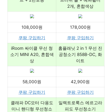
트 + 2년보증
브러쉬 솔 + 헤파필터
2개, 혼합색상
108,000원
178,000원
쿠팡 구입하기
쿠팡 구입하기
iRoom 싸이클 무선 청
홈플래닛 2 in 1 무선 진
소기 MINI A20, 혼합색
공청소기 858B-DC, 화
상
이트
58,000원
42,900원
쿠팡 구입하기
쿠팡 구입하기
클래파 DC모터 다용도
일렉트로룩스 에르고라
미니 핸디형 무선청소
피도 무선청소기