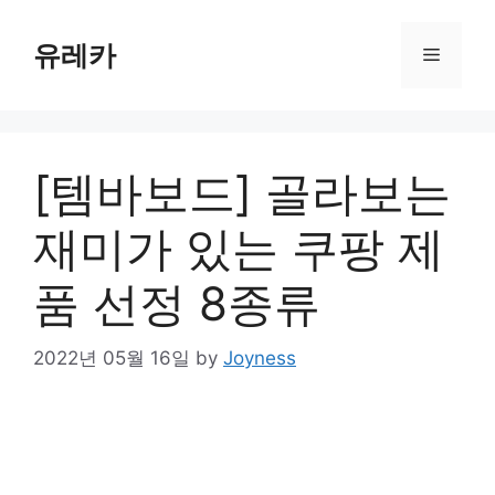
Skip
to
유레카
Menu
content
[템바보드] 골라보는
재미가 있는 쿠팡 제
품 선정 8종류
2022년 05월 16일
by
Joyness