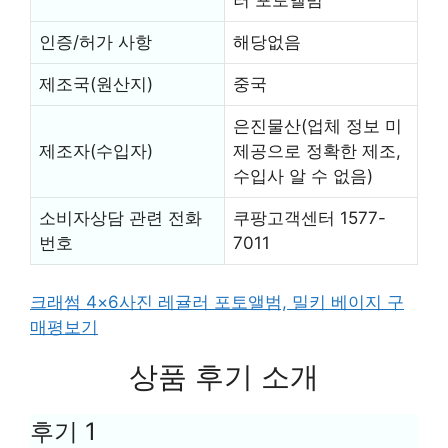
인증/허가 사항
해당없음
제조국(원산지)
중국
은진물산(업체 정보 미
제조자(수입자)
제공으로 정확한 제조,
수입사 알 수 없음)
소비자상담 관련 전화
쿠팡고객센터 1577-
번호
7011
크래썸 4×6사진 레귤러 포토앨범, 밀키 베이지 구
매평보기
상품 후기 소개
후기 1