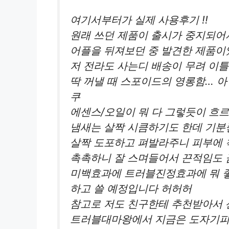
여기서부터가 실제 사용후기 !!
원래 쓰던 제품이 출시가 중지되어서
어플을 뒤져보던 중 발견한 제품이었
저 전라도 사는디 배송이 무려 이틀
딱 꺼낼 때 스포이드의 영롱함… 아
쿠
에센스/오일이 뭐 다 그렇듯이 흐르죠
냄새는 살짝 시큼하기도 한데 기분
살짝 도포하고 펴발라주니 피부에 
촉촉하니 잘 스며들어서 끈적임도 
미백효과에 트러블진정효과에 뭐 좋
하고 쓸 예정입니다 허허허
참고로 저도 친구한테 추천받아서 산
트러블대마왕에서 지금은 도자기피