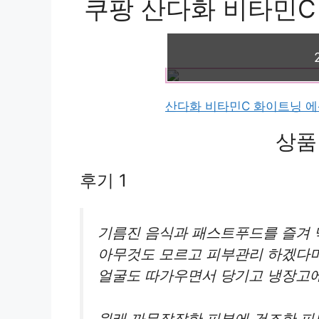
쿠팡 산다화 비타민C 화
산다화 비타민C 화이트닝 에센
상품
후기 1
기름진 음식과 패스트푸드를 즐겨 
아무것도 모르고 피부관리 하겠다며
얼굴도 따가우면서 당기고 냉장고
원래 까무잡잡한 피부에 건조한 피