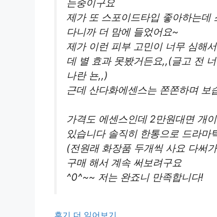
는중이구요
제가 또 스포이드타입 좋아하는데 
다니까 더 맘에 들었어요~
제가 이런 피부 고민이 너무 심해
데 별 효과 못봤거든요,,(글고 전
나란 뇬,,)
근데 산다화에센스는 쫀쫀하며 보습이
가격도 에센스인데 2만원대면 개이
있습니다 솔직히 한통으로 드라마틱
(전원래 화장품 두개씩 사요 다써가
구매 해서 계속 써보려구요
^0^~~ 저는 완죠니 만족합니다!
후기 더 읽어보기