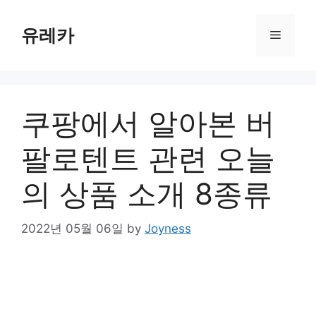
Skip
to
유레카
Menu
content
쿠팡에서 알아본 버
팔로텐트 관련 오늘
의 상품 소개 8종류
2022년 05월 06일
by
Joyness