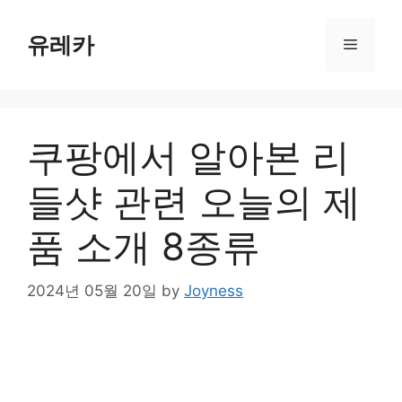
Skip
to
유레카
Menu
content
쿠팡에서 알아본 리
들샷 관련 오늘의 제
품 소개 8종류
2024년 05월 20일
by
Joyness