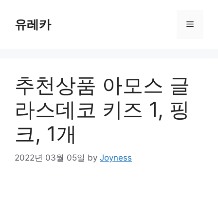
Skip
to
유레카
Menu
content
추천상품 아모스 글
라스데코 키즈 1, 핑
크, 1개
2022년 03월 05일
by
Joyness