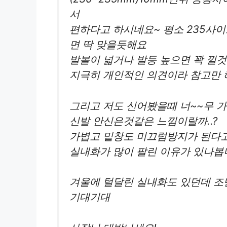
서
편하다고 하시네요~ 평소 235사
면 딱 맞을듯해요
발볼이 넓거나 발등 높으면 꽉 낄것
지극히 개인적인 의견이라 참고만 
그리고 저도 신어봤을때 너~~무 
신발 안신은것같은 느낌이랄까..?
가볍고 밑창도 미끄럼방지가 된다고
실내화가 많이 팔린 이유가 있나
겨울에 털달린 실내화도 있던데 조
기대기대