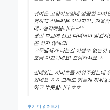
귀여운 고양이모양에 깔끔한 디자인
험하게 신는편은 아니지만.. 겨울쯤
레.. 생각해봅니다~~^^
몇번 학교에 신고 다녀봐야 알겠지만
곤 하지 않네요!
고무냄새가 나는건 어쩔수 없는것 같
조금 미끄럽네요! 조심하셔요 ㅎ
집에있는 지비츠를 끼워주웠는데 워
었네요 ㅎㅎ 그래도 힘들게 끼워놓
하고 뿌듯합니다 ㅎㅎ
후기 더 읽어보기