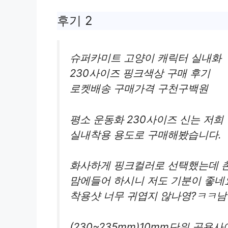
후기 2
슈퍼카미트 고양이 캐릭터 실내화
230사이즈 핑크색상 구매 후기
로켓배송 구매가격 구천구백원
평소 운동화 230사이즈 신는 저희
실내착용 용도로 구매해봤습니다.
화사하게 핑크컬러로 선택했는데 
맘에들어 하시니 저도 기분이 좋네
착용샷 너무 귀엽지 않나영?ㅋㅋ남
(230~235mm)10mm단위 공