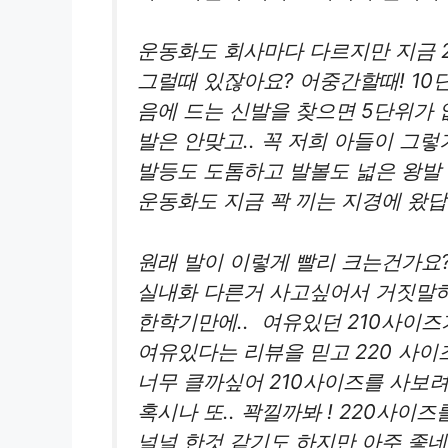
운동화도 회사마다 다르지만 지금 2
그럴때 있잖아요? 어중간할때! 10
음에 드는 신발을 찾으면 5단위가 
발은 안맞고.. 꼭 저희 아들이 그
발등도 도톰하고 발볼도 넓은 왕발
운동화도 지금 꽉 끼는 지경에 왔
원래 발이 이렇게 빨리 크는건가요?
실내화 다른거 사고싶어서 거짓말
한학기만에.. 여유있던 210사이즈
여유있다는 리뷰을 믿고 220 사
너무 클까싶어 210사이즈를 사보
혹시나 또.. 꽉낄까봐 ! 220사이
널널 한것 같기도 하지만 아주 좋네