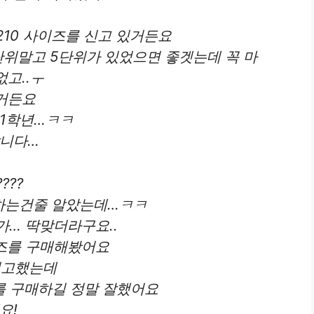
10 사이즈를 신고 있거든요
단위말고 5단위가 있었으면 좋겟는데 꼭 마
없고..ㅜ
렇거든요
 1학년…ㅋㅋ
답니다…
???
하는건줄 알았는데…ㅋㅋ
가… 딱맞더라구요..
이즈를 구매해봤어요
려고했는데
즈를 구매하길 정말 잘했어요
요!