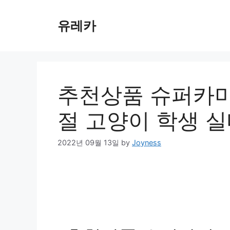
Skip
to
유레카
content
추천상품 슈퍼카미트
절 고양이 학생 실
2022년 09월 13일
by
Joyness