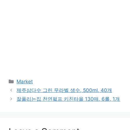
Categories
Market
제주삼다수 그린 무라벨 생수, 500ml, 40개
잘풀리는집 천연펄프 키친타올 130매, 6롤, 1개