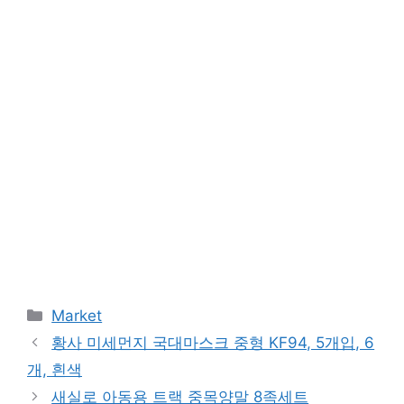
Categories
Market
황사 미세먼지 국대마스크 중형 KF94, 5개입, 6
개, 흰색
새실로 아동용 트랙 중목양말 8족세트