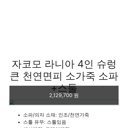
자코모 라니아 4인 슈렁
큰 천연면피 소가죽 소파
+스툴
2,129,700 원
소파/의자 소재: 인조/천연가죽
스툴 유무: 스툴있음