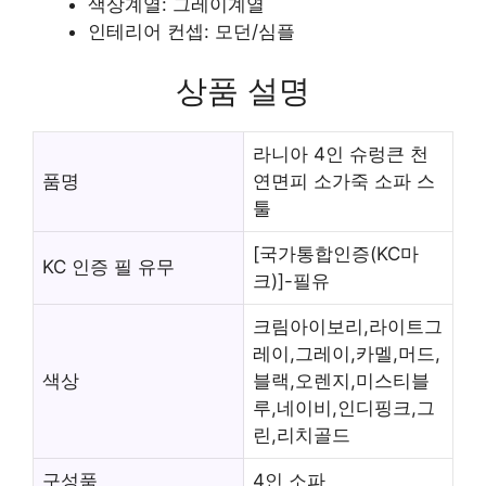
색상계열: 그레이계열
인테리어 컨셉: 모던/심플
상품 설명
라니아 4인 슈렁큰 천
품명
연면피 소가죽 소파 스
툴
[국가통합인증(KC마
KC 인증 필 유무
크)]-필유
크림아이보리,라이트그
레이,그레이,카멜,머드,
색상
블랙,오렌지,미스티블
루,네이비,인디핑크,그
린,리치골드
구성품
4인 소파