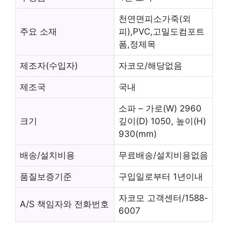
천연면피소가죽(외
주요 소재
피),PVC,고밀도컴포트
폼,정제목
제조자(수입자)
자코모/해당없음
제조국
국내
소파 – 가로(W) 2960
크기
깊이(D) 1050, 높이(H)
930(mm)
배송/설치비용
무료배송/설치비용없음
품질보증기준
구입일로부터 1년이내
자코모 고객센터/1588-
A/S 책임자와 전화번호
6007