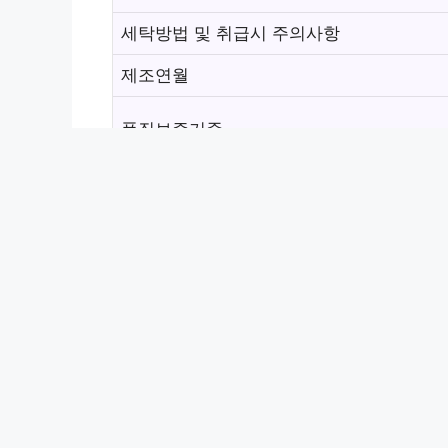
세탁방법 및 취급시 주의사항
제조연월
품질보증기준
A/S 책임자와 전화번호
2장 [SPM] 여름 시원한 
상품
후기 1
개인적으로는 주머니에 지퍼가 있는