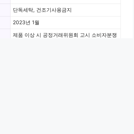
단독세탁, 건조기사용금지
2023년 1월
제품 이상 시 공정거래위원회 고시 소비자분쟁
해결기준에 의거 보상합니다.
쿠팡고객센터 1577-7011
인생무지바지 상품 둘러보기
 후기 소개
게 좋더군요.