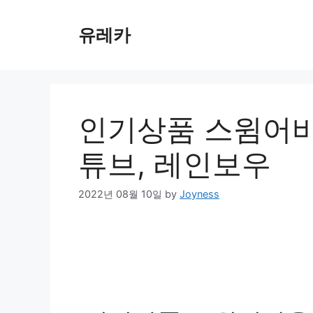
Skip
to
유레카
content
인기상품 스윔어바
튜브, 레인보우
2022년 08월 10일
by
Joyness