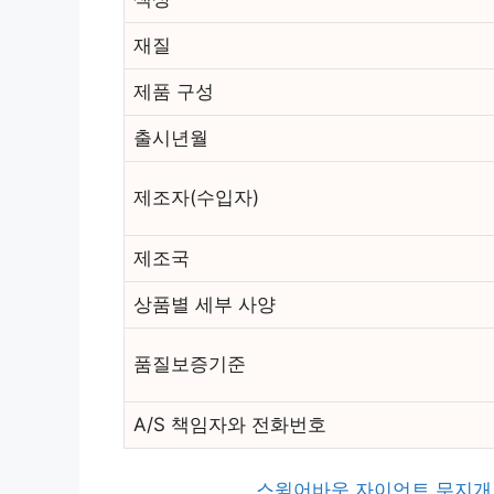
재질
제품 구성
출시년월
제조자(수입자)
제조국
상품별 세부 사양
품질보증기준
A/S 책임자와 전화번호
스윔어바웃 자이언트 무지개