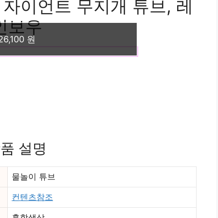
자이언트 무지개 튜브, 레
인보우
26,100 원
품 설명
물놀이 튜브
컨텐츠참조
혼합색상