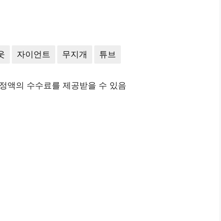
웃
자이언트
무지개
튜브