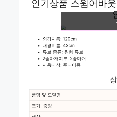
인기상품 스윔어바웃 
외경지름: 120cm
내경지름: 42cm
튜브 종류: 원형 튜브
2중마개여부: 2중마개
사용대상: 주니어용
상
품명 및 모델명
크기, 중량
색상