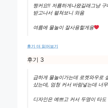
짱커요!! 저룜하게나왔길래그냥 
받고나서 펼쳐보니 와윰
여름에 물놀이 잘사용할게용
후기 더 읽어보기
후기 3
급하게 물놀이가는데 로켓와우로 살
샀는데, 엄청 커서 바람넣는데 너무 
디자인은 예쁘고 커서 두명이 타도