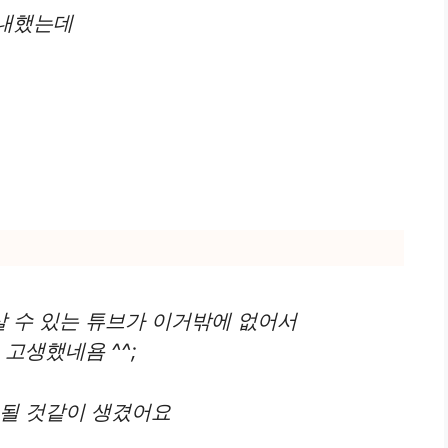
구내했는데
 수 있는 튜브가 이거밖에 없어서
고생했네욤 ^^;
 될 것같이 생겼어요