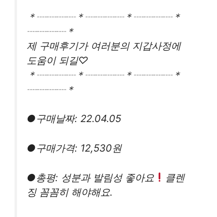
＊┈┈┈┈＊┈┈┈┈＊┈┈┈┈＊
┈┈┈┈＊
제 구매후기가 여러분의 지갑사정에
도움이 되길♡
＊┈┈┈┈＊┈┈┈┈＊┈┈┈┈＊
┈┈┈┈＊
●구매날짜: 22.04.05
●구매가격: 12,530원
●총평: 성분과 발림성 좋아요
클렌
징 꼼꼼히 해야해요.