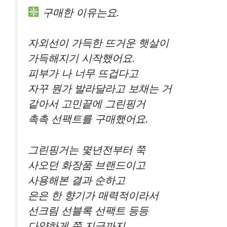
구매한 이유는요.
자외선이 가득한 뜨거운 햇살이
가득해지기 시작했어요.
피부가 나 너무 뜨겁다고
자꾸 뭔가 발라달라고 보채는 거
같아서 고민끝에 그린핑거
촉촉 선팩트를 구매했어요.
그린핑거는 몇년전부터 쭉
사오던 화장품 브랜드이고
사용해본 결과 순하고
은은 한 향기가 매력적이라서
선크림 선블록 선팩트 등등
다양하게 쭉 지금까지