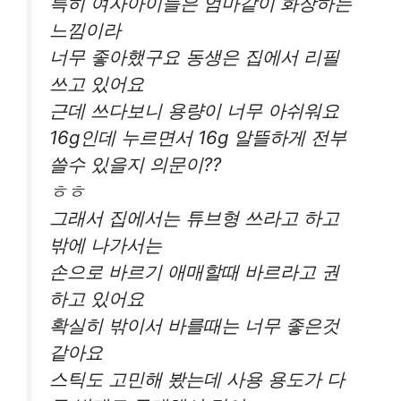
특히 여자아이들은 엄마같이 화장하는
느낌이라
너무 좋아했구요 동생은 집에서 리필
쓰고 있어요
근데 쓰다보니 용량이 너무 아쉬워요
16g인데 누르면서 16g 알뜰하게 전부
쓸수 있을지 의문이??
ㅎㅎ
그래서 집에서는 튜브형 쓰라고 하고
밖에 나가서는
손으로 바르기 애매할때 바르라고 권
하고 있어요
확실히 밖이서 바를때는 너무 좋은것
같아요
스틱도 고민해 봤는데 사용 용도가 다