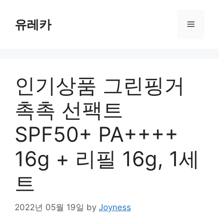
Skip
to
유레카
Menu
content
인기상품 그린핑거
촉촉 선팩트
SPF50+ PA++++
16g + 리필 16g, 1세
트
2022년 05월 19일
by
Joyness