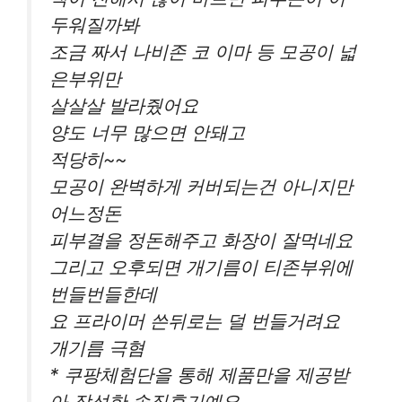
두워질까봐
조금 짜서 나비존 코 이마 등 모공이 넓
은부위만
살살살 발라줬어요
양도 너무 많으면 안돼고
적당히~~
모공이 완벽하게 커버되는건 아니지만
어느정돈
피부결을 정돈해주고 화장이 잘먹네요
그리고 오후되면 개기름이 티존부위에
번들번들한데
요 프라이머 쓴뒤로는 덜 번들거려요
개기름 극혐
* 쿠팡체험단을 통해 제품만을 제공받
아 작성한 솔직후기예요