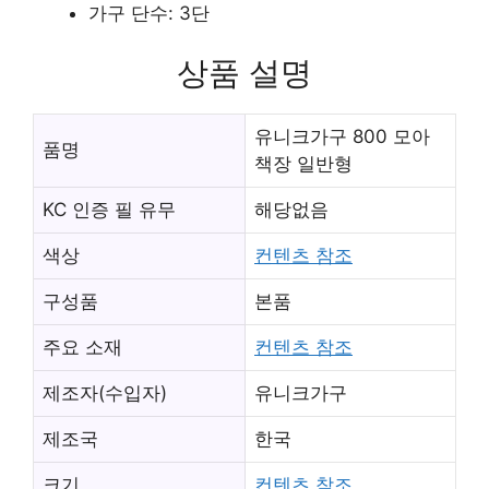
가구 단수: 3단
상품 설명
유니크가구 800 모아
품명
책장 일반형
KC 인증 필 유무
해당없음
색상
컨텐츠 참조
구성품
본품
주요 소재
컨텐츠 참조
제조자(수입자)
유니크가구
제조국
한국
크기
컨텐츠 참조