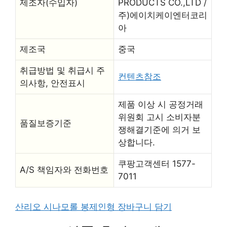
제조자(수입자)
PRODUCTS CO.,LTD /
주)에이치케이엔터코리
아
제조국
중국
취급방법 및 취급시 주
컨텐츠참조
의사항, 안전표시
제품 이상 시 공정거래
위원회 고시 소비자분
품질보증기준
쟁해결기준에 의거 보
상합니다.
쿠팡고객센터 1577-
A/S 책임자와 전화번호
7011
산리오 시나모롤 봉제인형 장바구니 담기