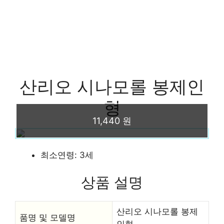
산리오 시나모롤 봉제인
형
11,440 원
최소연령: 3세
상품 설명
산리오 시나모롤 봉제
품명 및 모델명