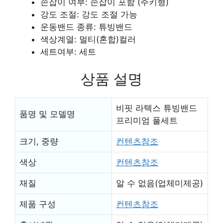
손잡이 여부: 손잡이 포함 (주키형)
강도 조절: 강도 조절 가능
운동밴드 종류: 튜빙밴드
색상계열: 멀티(혼합)컬러
세트여부: 세트
상품 설명
비핏 라텍스 튜빙밴드
품명 및 모델명
프리미엄 풀세트
크기, 중량
컨텐츠참조
색상
컨텐츠참조
재질
알 수 없음(업체미제공)
제품 구성
컨텐츠참조