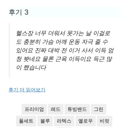
후기 3
헬스장 너무 더워서 못가는 날 이걸로
도 충분히 가슴 어깨 운동 자극 줄 수
있어요 진짜 대박 전 이거 사서 이득 엄
청 봣네요 물론 근육 이득이요 득근 많
이 했습니다
후기 더 읽어보기
프리미엄
레드
튜빙밴드
그린
풀세트
블루
라텍스
옐로우
비핏