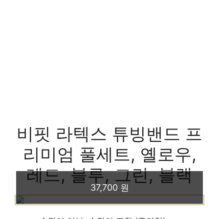
비핏 라텍스 튜빙밴드 프
리미엄 풀세트, 옐로우,
레드, 블루, 그린, 블랙
37,700 원