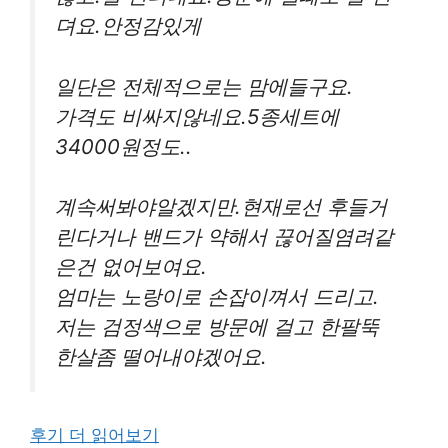
뎌요.안정감있게
일단은 전체적으로는 맘에들구요.
가격도 비싸지않네요.5종세트에
34000원정도..
계속써봐야알겠지만.현재로선 후들거
린다거나 밴드가 약해서 끊어질염려같
은건 없어보여요.
엄마는 노랑이로 손잡이껴서 드리고.
저는 검정색으로 방문에 걸고 한팔뚝
한살좀 떨어내야겠어요.
후기 더 읽어보기