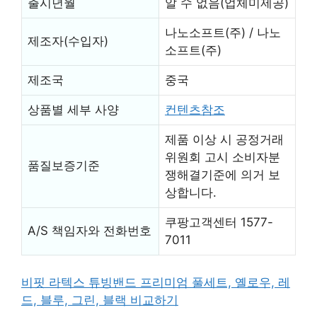
출시년월
알 수 없음(업체미제공)
나노소프트(주) / 나노
제조자(수입자)
소프트(주)
제조국
중국
상품별 세부 사양
컨텐츠참조
제품 이상 시 공정거래
위원회 고시 소비자분
품질보증기준
쟁해결기준에 의거 보
상합니다.
쿠팡고객센터 1577-
A/S 책임자와 전화번호
7011
비핏 라텍스 튜빙밴드 프리미엄 풀세트, 옐로우, 레
드, 블루, 그린, 블랙 비교하기