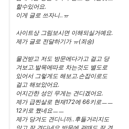
할수있어요.
이게 글로 쓰자니..ㅠ
사이트상 그림보시면 이해되실거예요.
제가 글로 전달하기가 ㅠ(죄송)
물건받고 저도 방문에다가고 걸고 당
겨보고.발목에따로 차는것도 별도로
있어서 그렇게도 해보고.손잡이로도
걸고 해보았어요.
어지간한 성인 무게는 견디겠어요.
제가 급찐살로 현재172에 66키로ㅡㅡ
12키로 쪘네요ㅡㅡ
제가 당겨도 견디니까..후들거리지도
않고.잘 견디네요.방문에 걸때도 잘 견