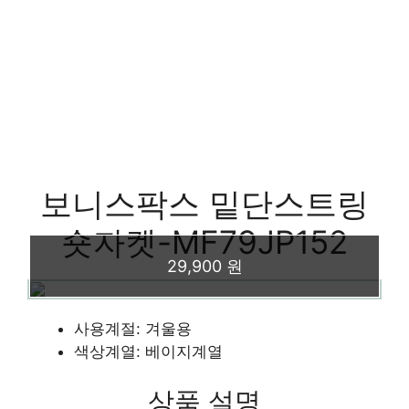
보니스팍스 밑단스트링
숏자켓-MF79JP152
29,900 원
사용계절: 겨울용
색상계열: 베이지계열
상품 설명