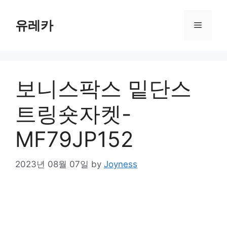
Skip
to
유레카
Menu
content
보니스팍스 밑단스
트링숏자켓-
MF79JP152
2023년 08월 07일
by
Joyness