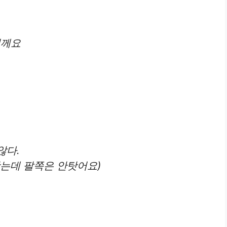
릴께요
않다.
탓는데 팔쪽은 안탓어요)