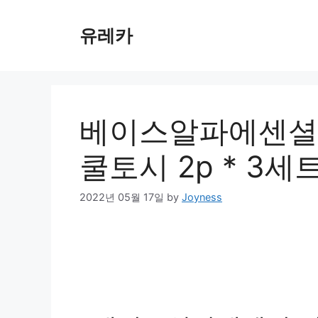
Skip
to
유레카
content
베이스알파에센셜 
쿨토시 2p * 3세
2022년 05월 17일
by
Joyness