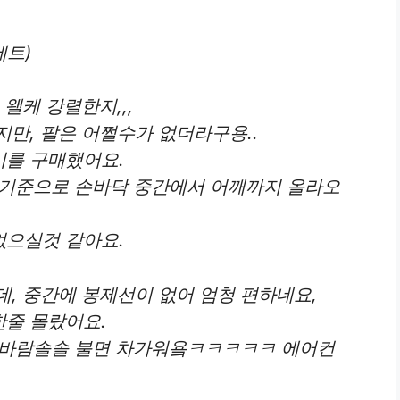
세트)
왤케 강렬한지,,,
만, 팔은 어쩔수가 없더라구용..
시를 구매했어요.
용기준으로 손바닥 중간에서 어깨까지 올라오
없으실것 같아요.
, 중간에 봉제선이 없어 엄청 편하네요,
줄 몰랐어요.
 바람솔솔 불면 차가워욬ㅋㅋㅋㅋㅋ 에어컨