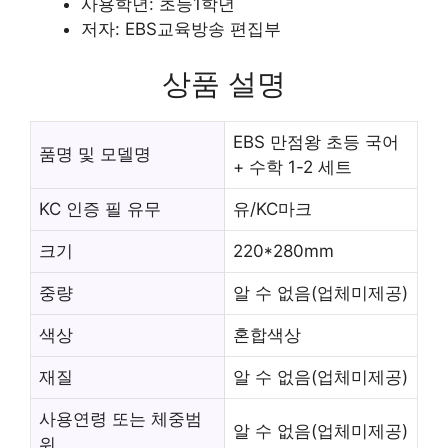
사용학년: 초등1학년
저자: EBS교육방송 편집부
상품 설명
EBS 만점왕 초등 국어
품명 및 모델명
+ 수학 1-2 세트
KC 인증 필 유무
유/KC마크
크기
220*280mm
중량
알 수 없음(업체미제공)
색상
혼합색상
재질
알 수 없음(업체미제공)
사용연령 또는 체중범
알 수 없음(업체미제공)
위