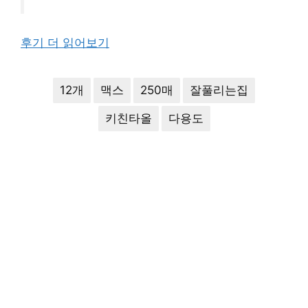
후기 더 읽어보기
12개
맥스
250매
잘풀리는집
키친타올
다용도