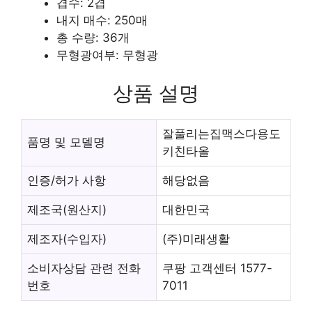
겹수: 2겹
내지 매수: 250매
총 수량: 36개
무형광여부: 무형광
상품 설명
잘풀리는집맥스다용도
품명 및 모델명
키친타올
인증/허가 사항
해당없음
제조국(원산지)
대한민국
제조자(수입자)
(주)미래생활
소비자상담 관련 전화
쿠팡 고객센터 1577-
번호
7011