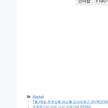
인터탑
F190-
Categories
Market
7월 26일 추천상품 퍼스웰 모서리둥근 3단책장160
포켓몬스터 비치 사각 수영가방 PP065