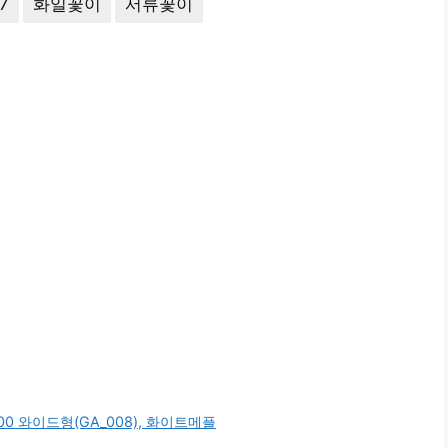
7
화일꽃이
서류꽃이
0 와이드형(GA_008), 화이트메플