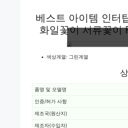
베스트 아이템 인터
화일꽃이 서류꽃이 F19
색상계열: 그린계열
상
품명 및 모델명
인증/허가 사항
제조국(원산지)
제조자(수입자)