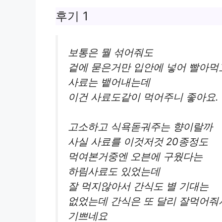
후기 1
보통은 뭘 섞어줘도
겉에 묻은거만 입안에 넣어 빨아먹
사료는 뱉어내는데
이건 사료도같이 먹어주니 좋아요.
고소하고 식욕돋궈주는 향이랄까
사실 사료를 이것저것 20종정도
먹여본거중엔 오븐에 구웠다는
하림사료도 있었는데
잘 먹지않아서 간식도 별 기대는
없었는데 간식은 또 달리 잘먹어줘
기쁘네요