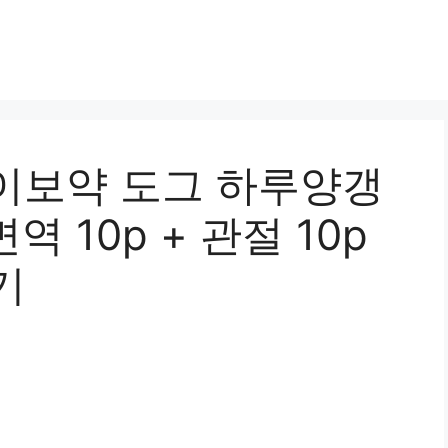
이보약 도그 하루양갱
면역 10p + 관절 10p
기