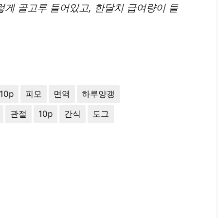
이렇게 골고루 들어있고, 한달치 급여량이 들
10p
피모
면역
하루양갱
관절
10p
간식
도그