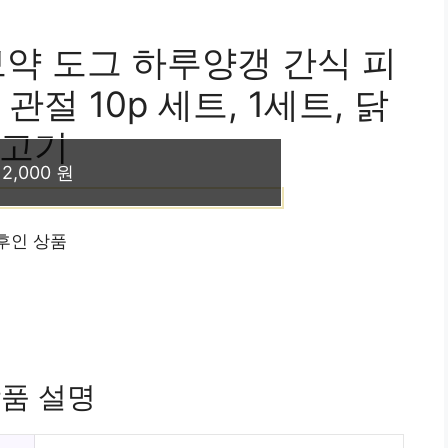
약 도그 하루양갱 간식 피
+ 관절 10p 세트, 1세트, 닭
고기
12,000 원
이후인 상품
품 설명