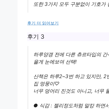
또한 3가지 모두 구분없이 기호가 
후기 더 읽어보기
후기 3
하루양갱 전에 다른 츄르타입의 간
을게 눈에보여 선택!
산책은 하루2~3번 하고 있지만, 2
집 멍뭉이♡
너무 덩어리 진것도 아니고, 너무 
● 식감 : 젤리정도처럼 말캉 하면