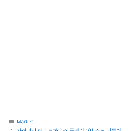
Categories
Market
가성비갑 에뛰드하우스 플레이 101 스틱 컨투어