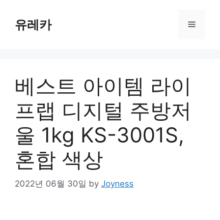
Skip
to
유레카
Menu
content
베스트 아이템 라이
프랩 디지털 주방저
울 1kg KS-3001S,
혼합 색상
2022년 06월 30일
by
Joyness