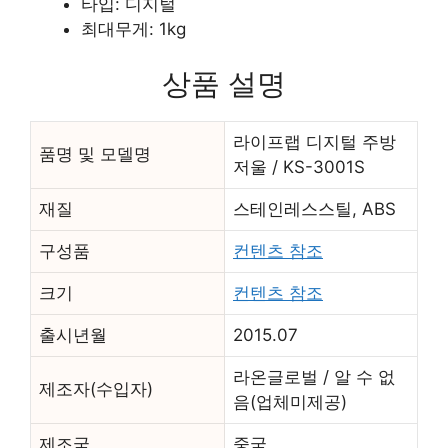
타입: 디지털
최대무게: 1kg
상품 설명
라이프랩 디지털 주방
품명 및 모델명
저울 / KS-3001S
재질
스테인레스스틸, ABS
구성품
컨텐츠 참조
크기
컨텐츠 참조
출시년월
2015.07
라온글로벌 / 알 수 없
제조자(수입자)
음(업체미제공)
제조국
중국