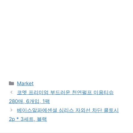
Categories
Market
코멧 프리미엄 부드러운 천연펄프 미용티슈
280매, 6개입, 1팩
베이스알파에센셜 심리스 자외선 차단 쿨토시
2p * 3세트, 블랙