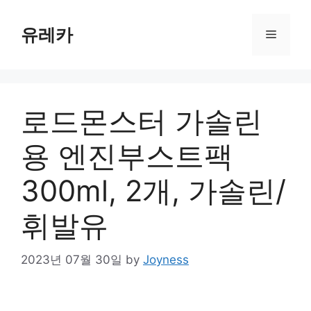
Skip
to
유레카
Menu
content
로드몬스터 가솔린
용 엔진부스트팩
300ml, 2개, 가솔린/
휘발유
2023년 07월 30일
by
Joyness