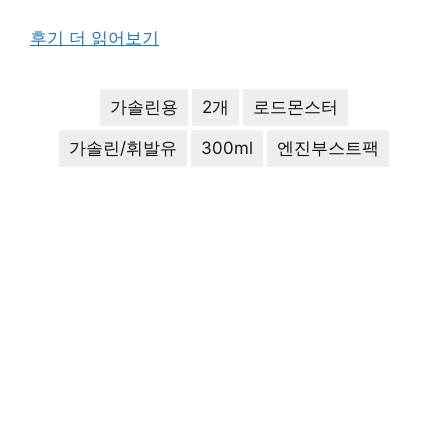
후기 더 읽어보기
가솔린용
2개
로드몬스터
가솔린/휘발유
300ml
엔진부스트팩