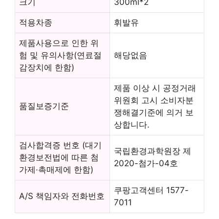
크기
300ml*2
적용차종
휘발유
제품사용으로 인한 위
험 및 유의사항(연료절
해당없음
감장치에 한함)
제품 이상 시 공정거래
위원회 고시 소비자분
품질보증기준
쟁해결기준에 의거 보
상합니다.
검사합격증 번호 (대기
국립환경과학원장 제
환경보전법에 따른 첨
2020-첨가-04호
가제·촉매제에 한함)
쿠팡고객센터 1577-
A/S 책임자와 전화번호
7011