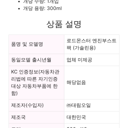
개당 수량: 1개입
개당 용량: 300ml
상품 설명
로드몬스터 엔진부스트
품명 및 모델명
팩 (가솔린용)
동일모델 출시년월
업체 미제공
KC 인증정보(자동차관
리법에 따른 자기인증
해당없음
대상 자동차부품에 한
함)
제조자(수입자)
㈜대림오일
제조국
대한민국