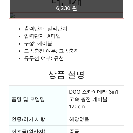
버, 1개
6,230 원
출력단자: 멀티단자
입력단자: A타입
구성: 케이블
고속충전 여부: 고속충전
유무선 여부: 유선
상품 설명
DGG 스카이메타 3in1
품명 및 모델명
고속 충전 케이블
170cm
인증/허가 사항
해당없음
제조국(원산지)
중국