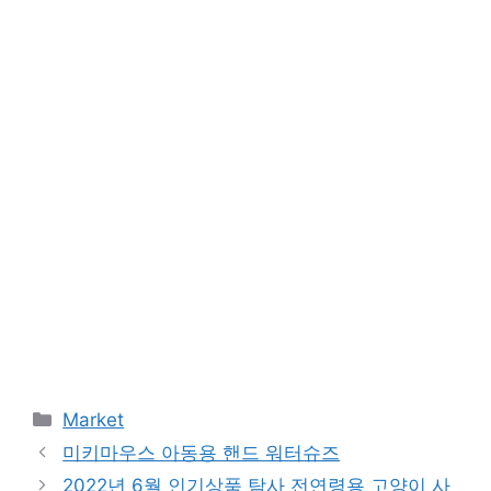
Categories
Market
미키마우스 아동용 핸드 워터슈즈
2022년 6월 인기상품 탐사 전연령용 고양이 사