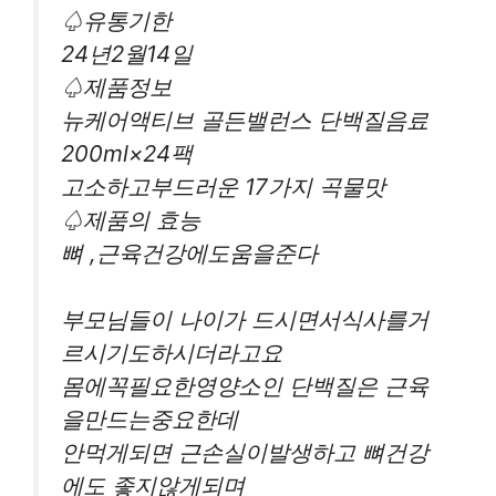
♤유통기한
24년2월14일
♤제품정보
뉴케어액티브 골든밸런스 단백질음료
200ml×24팩
고소하고부드러운 17가지 곡물맛
♤제품의 효능
뼈 ,근육건강에도움을준다
부모님들이 나이가 드시면서식사를거
르시기도하시더라고요
몸에꼭필요한영양소인 단백질은 근육
을만드는중요한데
안먹게되면 근손실이발생하고 뼈건강
에도 좋지않게되며