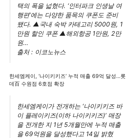
택의 폭을 넓혔다. ‘인터파크 인생날 여
행편’에는 다양한 품목의 쿠폰도 준비
됐다. ▲국내 숙박 카테고리 5000원, 1
만원 할인 쿠폰 ▲해외항공 1만원, 2만
원…
출처 : 이코노뉴스
한세엠케이, ‘나이키키즈’ 누적 매출 69억 달성…롯
데百 수원점 6호점 확장
한세엠케이가 전개하는 ‘나이키키즈 바
이 플레이키즈(이하 나이키키즈)’ 매장
을 전개한 지 1년 5개월만에 누적 매출
을 69억원을 달성했다고 14일 밝혔