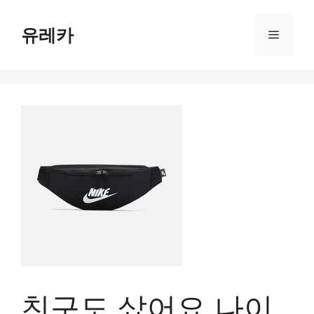
Skip
to
유레카
Menu
content
친구도 샀어요 나이