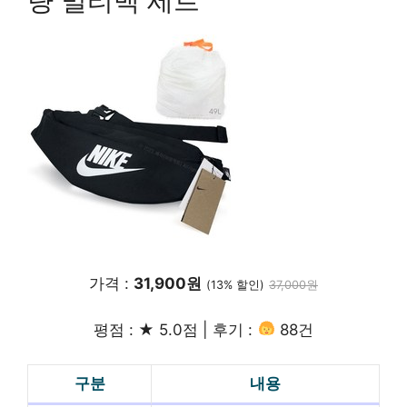
량 멀티백 세트
가격 :
31,900원
(13% 할인)
37,000원
평점 : ★ 5.0점 | 후기 :
88건
구분
내용