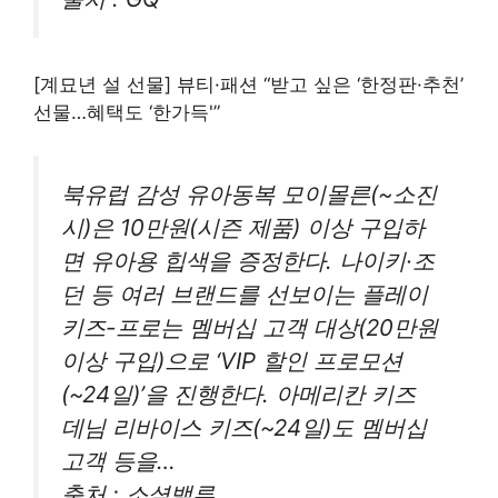
[계묘년 설 선물] 뷰티·패션 “받고 싶은 ‘한정판·추천’
선물…혜택도 ‘한가득'”
북유럽 감성 유아동복 모이몰른(~소진
시)은 10만원(시즌 제품) 이상 구입하
면 유아용 힙색을 증정한다. 나이키·조
던 등 여러 브랜드를 선보이는 플레이
키즈-프로는 멤버십 고객 대상(20만원
이상 구입)으로 ‘VIP 할인 프로모션
(~24일)’을 진행한다. 아메리칸 키즈
데님 리바이스 키즈(~24일)도 멤버십
고객 등을…
출처 : 소셜밸류