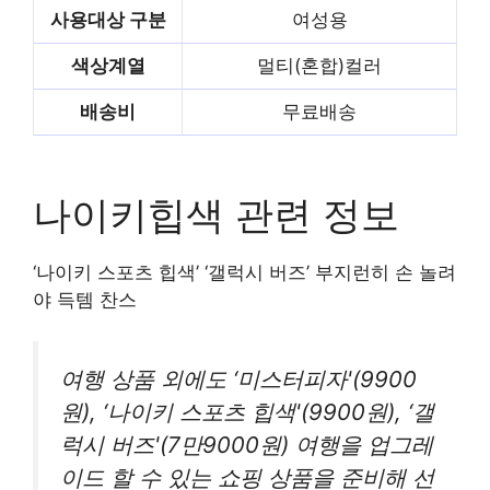
사용대상 구분
여성용
색상계열
멀티(혼합)컬러
배송비
무료배송
빨리 배송받기
나이키힙색 관련 정보
‘나이키 스포츠 힙색’ ‘갤럭시 버즈’ 부지런히 손 놀려
야 득템 찬스
여행 상품 외에도 ‘미스터피자'(9900
원), ‘나이키 스포츠 힙색'(9900원), ‘갤
럭시 버즈'(7만9000원) 여행을 업그레
이드 할 수 있는 쇼핑 상품을 준비해 선