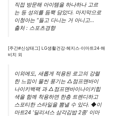
직접 방문해 아이템을 하나하나 고르
는 등 성의를 듬뿍 담았다. 마지막으로
이청아는 “들고 다니는 거 아니고…
출처 : 스포츠경향
[주간#신상태그] LG생활건강·헤지스·이마트24·해
비치 외
이외에도, 새롭게 적용된 로고의 강렬
한 느낌이 물씬 풍기는 △점프맨바이
나이키백팩 과 △점프맨바이나이키힙
색을 함께 착용하면 한층 트렌디하고
스포티한 스타일을 뽐낼 수 있다. ◆이
마트24 ‘딜리셔스 삼각김밥 2종’ 이마