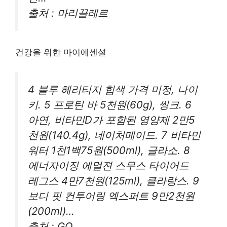
출처 : 마리끌레르
건강을 위한 마이에센셜
4 블루 헤리티지 힙색 가격 미정, 나이
키. 5 프로틴 바 5천원(60g), 씽크. 6
아연, 비타민D가 포함된 영양제 2만5
천원(140.4g), 네이처메이드. 7 비타민
워터 1천1백75원(500ml), 글라소. 8
에너자이징 에멀젼 스무스 타이어드
레그스 4만7천원(125ml), 클라랑스. 9
보디 핏 컨투어링 엑스퍼트 9만2천원
(200ml)…
출처 : GQ