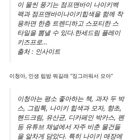
이 물씬 풍기는 점프맨바이 나이키백
팩과 점프맨바이나이키힙색을 함께 착
용하면 한층 트렌디하고 스포티한 스
타일을 뽐낼 수 있다.한세드림 플레이
키즈프로…
출처 : 인사이트
이청아, 인생 립밤 뭐길래 “징그러워서 모아”
이청아는 평소 좋아하는 책, 과자 두 박
스, 그립톡, 나이키 힙색과 모자, 향초,
핸드크림, 유산균, 디카페인 박카스, 펜
등 유튜브 채널에서 자주 비춘 물건들
을 알차게 담았다. 특히 나이키 매장에