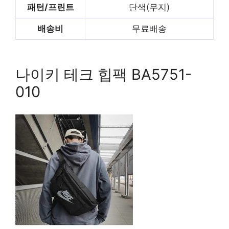
패턴/프린트
단색(무지)
배송비
무료배송
빨리 배송받기
나이키 테크 힙팩 BA5751-
010