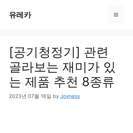
Skip
to
유레카
Menu
content
[공기청정기] 관련
골라보는 재미가 있
는 제품 추천 8종류
2023년 07월 16일
by
Joyness