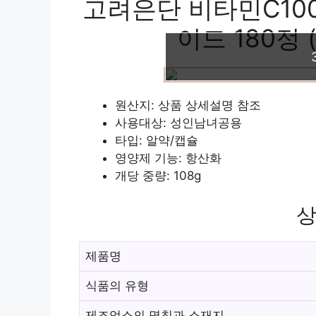
고려은단 비타민C100
이드 180정 (
원산지: 상품 상세설명 참조
사용대상: 성인남녀공용
타입: 알약/캡슐
영양제 기능: 항산화
개당 중량: 108g
상
제품명
식품의 유형
제조업소의 명칭과 소재지