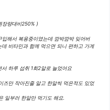
권장량대비250% )
 구입해서 복용중이였는데 깜박깜박 잊어버
데 비타민과 함께 먹으면 되니 편하고 가계
서 하루 섭취 1회2알로 늘었어요
이즈만 작아진줄 알고 한알씩 먹은적도 있었
은 일부러 한알만 먹기도 해요.