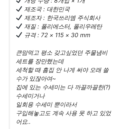
개당 수량 : 8개입 × 1개
제조국 : 대한민국
제조자 : 한국쓰리엠 주식회사
재질 : 폴리에스터, 폴리우레탄
규격 : 72 × 115 × 30 mm
큰맘먹고 평소 갖고싶었던 주물냄비
세트를 장만했는데
세척할 때 흠집 안 나게 써야 오래 쓸
수가 있잖아여~
집에 있는 수세미는 다 까끌까끌한(?)
수세미거나
일회용 수세미 뿐이라서
구입해놓고도 계속 사용 못 하고 있었
어요..