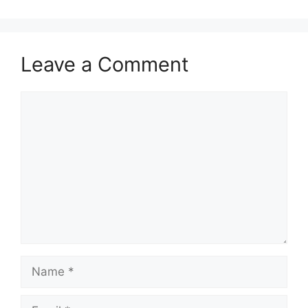
Leave a Comment
Comment
Name
Email