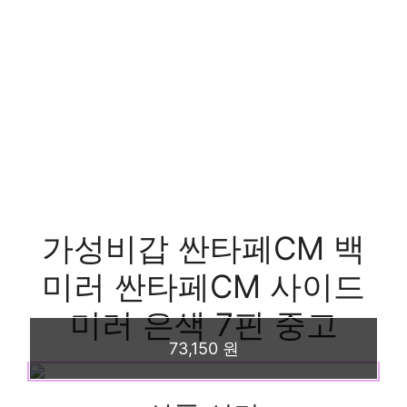
가성비갑 싼타페CM 백
미러 싼타페CM 사이드
미러 은색 7핀 중고
73,150 원