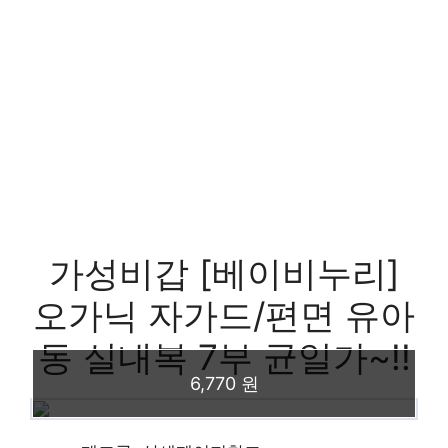
가성비갑 [베이비누리]
오가닉 자가드/편면 유아
동 실내복 7부 균일가~!!
6,770 원